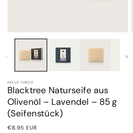
Medien
M
1
2
in
i
Modal
M
öffnen
ö
HELLO TURCO
Blacktree Naturseife aus
Olivenöl – Lavendel – 85 g
(Seifenstück)
Normaler
€8,95 EUR