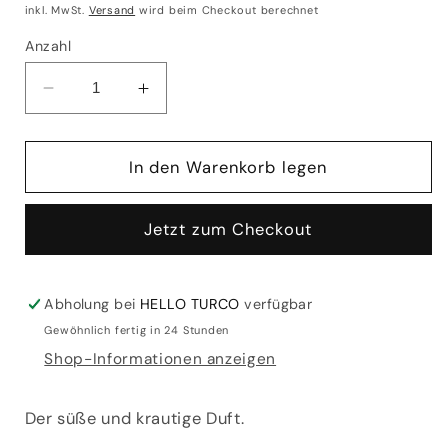
Preis
inkl. MwSt.
Versand
wird beim Checkout berechnet
Anzahl
Verringere
Erhöhe
die
die
Menge
Menge
für
für
In den Warenkorb legen
Blacktree
Blacktree
Naturseife
Naturseife
Jetzt zum Checkout
aus
aus
Olivenöl
Olivenöl
–
–
Lavendel
Lavendel
Abholung bei
HELLO TURCO
verfügbar
–
–
Gewöhnlich fertig in 24 Stunden
85 g
85 g
Shop-Informationen anzeigen
(Seifenstück)
(Seifenstück)
Der süße und krautige Duft.