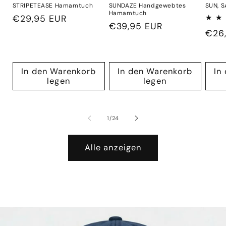
STRIPETEASE Hamamtuch
SUNDAZE Handgewebtes
SUN, 
Hamamtuch
Normaler
€29,95 EUR
Normaler
€39,95 EUR
Preis
Norm
€26
Preis
Prei
In den Warenkorb
In den Warenkorb
In
legen
legen
von
1
/
24
Alle anzeigen