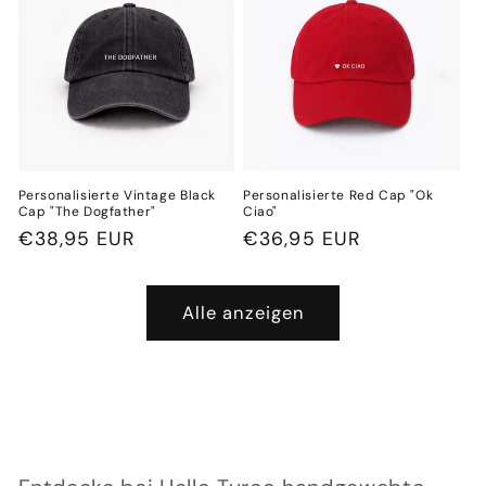
Personalisierte Vintage Black
Personalisierte Red Cap "Ok
Cap "The Dogfather"
Ciao"
Normaler
€38,95 EUR
Normaler
€36,95 EUR
Preis
Preis
Alle anzeigen